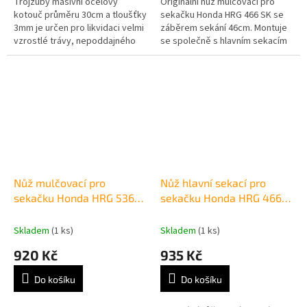
Trojzubý masivní ocelový
Originalní nůž mulčovací pro
kotouč průměru 30cm a tloušťky
sekačku Honda HRG 466 SK se
3mm je určen pro likvidaci velmi
záběrem sekání 46cm. Montuje
vzrostlé trávy, nepoddajného
se společně s hlavním sekacím
spletitého porostu, náletových
nožem a sekačka je tak
rostlin, křoví a mlází. Lze...
opatřena dvěma sekacími noži.
Nůž mulčovací pro
Nůž hlavní sekací pro
sekačku Honda HRG 536
sekačku Honda HRG 466
VK/VY/VL
SK
Skladem
(1 ks)
Skladem
(1 ks)
920 Kč
935 Kč
Do košíku
Do košíku