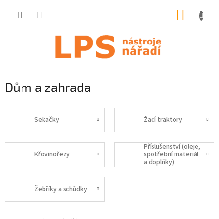
Přejít
NÁKUP
na
obsah
KOŠÍK
Dům a zahrada
Sekačky
Žací traktory
Příslušenství (oleje,
Křovinořezy
spotřební materiál
a doplňky)
Žebříky a schůdky