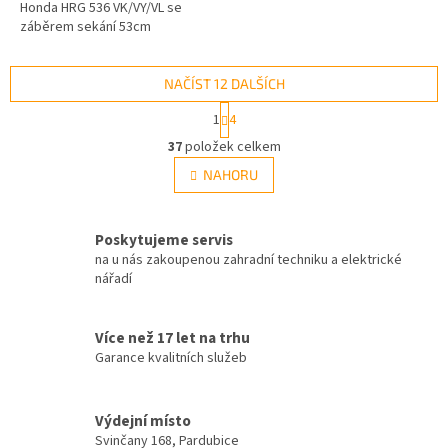
Honda HRG 536 VK/VY/VL se
záběrem sekání 53cm
NAČÍST 12 DALŠÍCH
S
1
4
t
O
r
37
položek celkem
v
á
l
NAHORU
n
á
k
d
o
v
a
Poskytujeme servis
á
c
na u nás zakoupenou zahradní techniku a elektrické
n
í
nářadí
í
p
r
v
Více než 17 let na trhu
k
Garance kvalitních služeb
y
v
ý
Výdejní místo
p
i
Svinčany 168, Pardubice