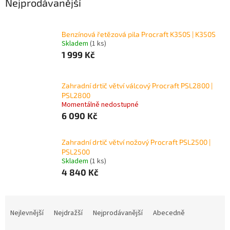
Nejprodávanější
Benzínová řetězová pila Procraft K350S | K350S
Skladem
(1 ks)
1 999 Kč
Zahradní drtič větví válcový Procraft PSL2800 |
PSL2800
Momentálně nedostupné
6 090 Kč
Zahradní drtič větví nožový Procraft PSL2500 |
PSL2500
Skladem
(1 ks)
4 840 Kč
Ř
a
Nejlevnější
Nejdražší
Nejprodávanější
Abecedně
z