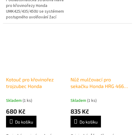
pro křovinořezy Honda
UMK425/435/450U se systémem
postupného uvolňování žací
struny typu "Tap & Go"
Kotouč pro křovinořez
Nůž mulčovací pro
trojzubec Honda
sekačku Honda HRG 466
SK
Skladem
(1 ks)
Skladem
(1 ks)
680 Kč
835 Kč
Do košíku
Do košíku