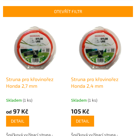
e
n
OTEVŘÍT FILTR
í
p
V
r
ý
o
p
d
i
u
s
k
p
t
r
ů
o
d
Struna pro křovinořez
Struna pro křovinořez
u
Honda 2,7 mm
Honda 2,4 mm
k
t
Skladem
(1 ks)
Skladem
(1 ks)
ů
97 Kč
105 Kč
od
DETAIL
DETAIL
Špičková vyžínací struna -
Špičková vyžínací struna -