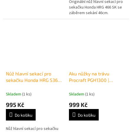
Originální nůž hlavní sekací pro
sekačku Honda HRG 466 SK se
záběrem sekání 46cm.
Nůž hlavní sekací pro
Aku nůžky na trávu
sekačku Honda HRG 536
Procraft PGH1300 |
VK/VY/VL
PGH1300
Skladem
(1 ks)
Skladem
(1 ks)
995 Kč
999 Kč
Do košíku
Do košíku
Nůž hlavní sekací pro sekačku