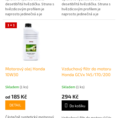
desetibřitá hvězdička. Struna s
desetibřitá hvězdička. Struna s
hvězdicovým profilem je
hvězdicovým profilem je
naprosto jedinečná a je
naprosto jedinečná a je
navržena záměrně pro
navržena záměrně pro
dosahování lepších výsledků
dosahování lepších výsledků
1 + 1
sekání. Díky vyššímu...
sekání. Díky vyššímu...
Motorový olej Honda
Vzduchový filtr do motoru
10W30
Honda GCVx 145/170/200
Skladem
(1 ks)
Skladem
(1 ks)
185 Kč
294 Kč
od
DETAIL
Do košíku
Částečně syntetický motorový