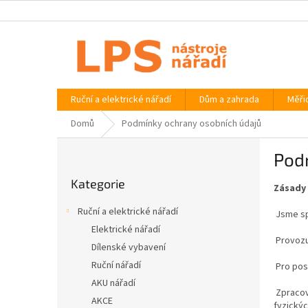
Přejít
na
obsah
Ruční a elektrické nářadí
Dům a zahrada
Měři
Domů
Podmínky ochrany osobních údajů
P
Pod
o
Přeskočit
s
Kategorie
kategorie
Zásady 
t
r
Ruční a elektrické nářadí
Jsme spo
a
Elektrické nářadí
n
Provozu
Dílenské vybavení
n
í
Ruční nářadí
Pro pos
p
AKU nářadí
Zpracov
a
AKCE
fyzickýc