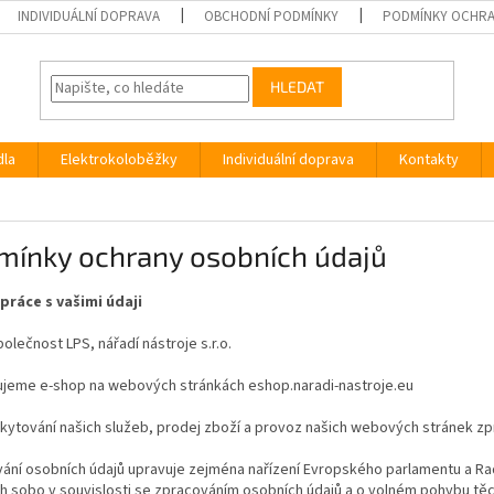
INDIVIDUÁLNÍ DOPRAVA
OBCHODNÍ PODMÍNKY
PODMÍNKY OCHRA
HLEDAT
dla
Elektrokoloběžky
Individuální doprava
Kontakty
mínky ochrany osobních údajů
práce s vašimi údaji
lečnost LPS, nářadí nástroje s.r.o.
jeme e-shop na webových stránkách eshop.naradi-nastroje.eu
kytování našich služeb, prodej zboží a provoz našich webových stránek z
ání osobních údajů upravuje zejména nařízení Evropského parlamentu a Rad
h sobo v souvislosti se zpracováním osobních údajů a o volném pohybu těc