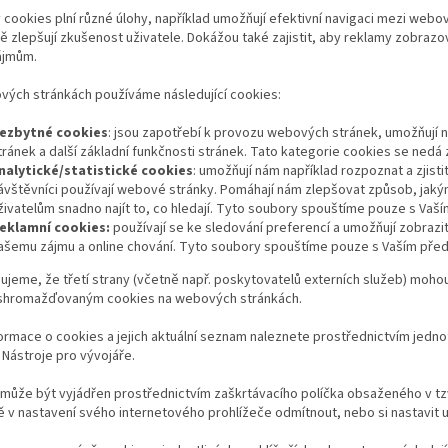
cookies plní různé úlohy, například umožňují efektivní navigaci mezi webo
ě zlepšují zkušenost uživatele. Dokážou také zajistit, aby reklamy zobraz
ájmům.
vých stránkách používáme následující cookies:
ezbytné cookies
: jsou zapotřebí k provozu webových stránek, umožňují n
tránek a další základní funkčnosti stránek. Tato kategorie cookies se nedá 
nalytické/statistické cookies
: umožňují nám například rozpoznat a zjisti
ávštěvníci používají webové stránky. Pomáhají nám zlepšovat způsob, jakým 
živatelům snadno najít to, co hledají. Tyto soubory spouštíme pouze s Va
eklamní cookies:
používají se ke sledování preferencí a umožňují zobrazit
ašemu zájmu a online chování. Tyto soubory spouštíme pouze s Vaším pře
jeme, že třetí strany (včetně např. poskytovatelů externích služeb) moho
shromažďovaným cookies na webových stránkách.
formace o cookies a jejich aktuální seznam naleznete prostřednictvím jednot
Nástroje pro vývojáře.
může být vyjádřen prostřednictvím zaškrtávacího políčka obsaženého v tzv
 v nastavení svého internetového prohlížeče odmítnout, nebo si nastavit u