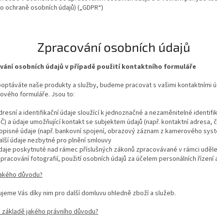
 o ochraně osobních údajů) („GDPR“)
Zpracování osobních údajů
vání osobních údajů v případě použití kontaktního formuláře
ptáváte naše produkty a služby, budeme pracovat s vašimi kontaktními úda
ového formuláře. Jsou to:
dresní a identifikační údaje sloužící k jednoznačné a nezaměnitelné identifikac
IČ) a údaje umožňující kontakt se subjektem údajů (např. kontaktní adresa, č
opisné údaje (např. bankovní spojení, obrazový záznam z kamerového sys
alší údaje nezbytné pro plnění smlouvy
daje poskytnuté nad rámec příslušných zákonů zpracovávané v rámci uděle
zpracování fotografií, použití osobních údajů za účelem personálních řízení a
jakého důvodu?
jeme Vás díky nim pro další domluvu ohledně zboží a služeb.
 základě jakého právního důvodu?