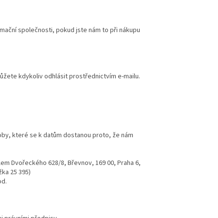
rmační společnosti, pokud jste nám to při nákupu
žete kdykoliv odhlásit prostřednictvím e-mailu.
soby, které se k datům dostanou proto, že nám
lem Dvořeckého 628/8, Břevnov, 169 00, Praha 6,
žka 25 395)
od.