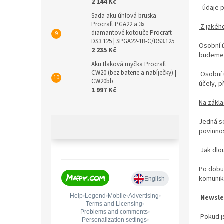
2 144 Kč
- údaje
Sada aku úhlová bruska
Procraft PGA22 a 3x
Z jakéh
diamantové kotouče Procraft
DS3.125 | SPGA22-1B-C/DS3.125
Osobní ú
2 235 Kč
budeme 
Aku tlaková myčka Procraft
CW20 (bez baterie a nabíječky) |
Osobní ú
CW20bb
účely, p
1 997 Kč
Na zákl
Jedná se
povinnos
Jak dlo
Po dobu
komunik
Newsle
Pokud js