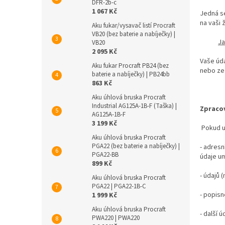
DFR-2b-c
1 067 Kč
Jedná se
na vaši 
Aku fukar/vysavač listí Procraft
VB20 (bez baterie a nabíječky) |
Ja
VB20
2 095 Kč
Vaše úda
Aku fukar Procraft PB24 (bez
nebo ze
baterie a nabíječky) | PB24bb
863 Kč
Aku úhlová bruska Procraft
Industrial AG125A-1B-F (Taška) |
Zpracov
AG125A-1B-F
3 199 Kč
Pokud u
Aku úhlová bruska Procraft
PGA22 (bez baterie a nabíječky) |
- adresn
PGA22-BB
údaje u
899 Kč
- údajů 
Aku úhlová bruska Procraft
PGA22 | PGA22-1B-C
- popis
1 999 Kč
Aku úhlová bruska Procraft
- další 
PWА220 | PWA220