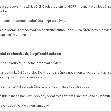
 o zpracování na základě čl. 6 odst. 1 písm. b) GDPR – jednání o smlouvě,
žádost.
k dlouho budeme osobní údaje zpracovávat?
je budeme zpracovávat po nezbytně nutnou dobu k zajištění práv a povinno
 smluvních vztahů.
ání osobních údajů v případě nákupu
 nás nakoupíte, budeme pracovat s údaji:
í a identifikační údaje sloužící k jednoznačné a nezaměnitelné identifikaci subj
možňující kontakt se subjektem
(např. kontaktní adresa, číslo telefonu, e-mailová adresa apod.)
né údaje (např. bankovní spojení, obrazový záznam z kamerového systému)
údaje nezbytné pro plnění smlouvy