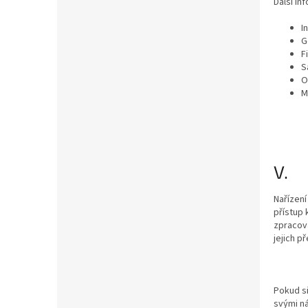
Další in
I
G
F
S
O
M
V. 
Nařízení
přístup
zpracová
jejich p
Pokud si
svými ná