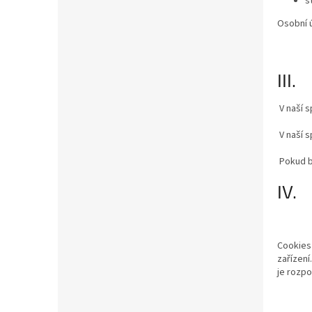
s
Osobní 
III
V naší 
V naší s
Pokud by
IV.
Cookies 
zařízení
je rozp