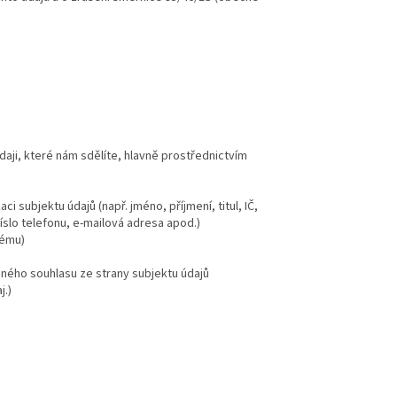
ji, které nám sdělíte, hlavně prostřednictvím
i subjektu údajů (např. jméno, příjmení, titul, IČ,
íslo telefonu, e-mailová adresa apod.)
tému)
ného souhlasu ze strany subjektu údajů
j.)