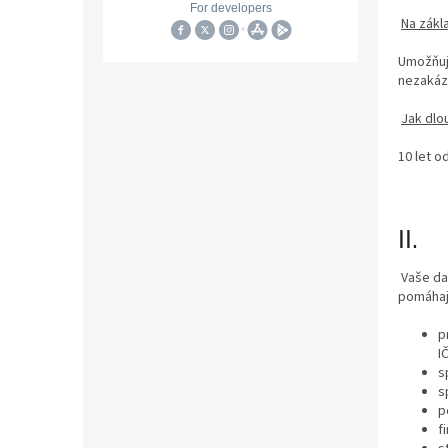
Na zákl
Umožňuje
nezakáza
Jak dlo
10 let o
II.
Vaše dat
pomáhaj
p
I
s
s
p
f