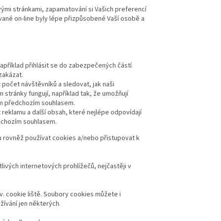
vými stránkami, zapamatování si Vašich preferencí
ované on-line byly lépe přizpůsobené Vaší osobě a
apříklad přihlásit se do zabezpečených částí
zakázat.
t počet návštěvníků a sledovat, jak naši
stránky fungují, například tak, že umožňují
ším předchozím souhlasem.
 reklamu a další obsah, které nejlépe odpovídají
dchozím souhlasem.
u rovněž používat cookies a/nebo přistupovat k
livých internetových prohlížečů, nejčastěji v
. cookie liště. Soubory cookies můžete i
žívání jen některých.