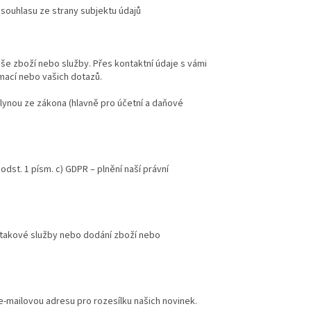
souhlasu ze strany subjektu údajů
še zboží nebo služby. Přes kontaktní údaje s vámi
mací nebo vašich dotazů.
lynou ze zákona (hlavně pro účetní a daňové
odst. 1 písm. c) GDPR – plnění naší právní
 takové služby nebo dodání zboží nebo
 e-mailovou adresu pro rozesílku našich novinek.