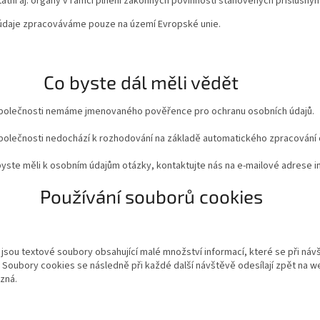
tátní aj. orgány v rámci plnění zákonných povinností stanovených příslušný
údaje zpracováváme pouze na území Evropské unie.
. Co byste dál měli vědět
společnosti nemáme jmenovaného pověřence pro ochranu osobních údajů.
polečnosti nedochází k rozhodování na základě automatického zpracování či
ste měli k osobním údajům otázky, kontaktujte nás na e-mailové adrese i
 Používání souborů cookies
jsou textové soubory obsahující malé množství informací, které se při ná
. Soubory cookies se následně při každé další návštěvě odesílají zpět na 
ozná.