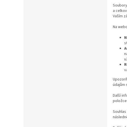
Soubory 
a celkov
Vaším z
Na webo
N
s
A
n
u
R
v
Upozorňu
údajům 
Další in
položce 
Souhlas 
následně