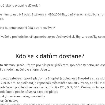
adě jakého právního důvodu?
 nám to ust. § 7 odst. 3 zákona č. 480/2004 Sb., o některých službách info
li.
uho budeme osobní údaje zpracovávat?
d vašeho posledního nákupu nebo zprostředkování služby. Z rozesílky se mů
 Kdo se k datům dostane?
a zůstanou u nás. Přesto pro nás pracují některé společnosti nebo jiné o
í s chodem našeho e-shopu. Jsou to:
rovozovatel e-shopové platformy Shoptet (společnost Shoptet a.s., se síd
Č 289 35 675, společnost je zapsaná u Městského soudu v Praze, oddíl B vlo
polečnosti podílející se na expedici zboží – PPL, GLS, DPD, Česká pošta, ap
polečnosti podílející se na expedici plateb
oskytovatel e-mailingové služby
inanční ústavy