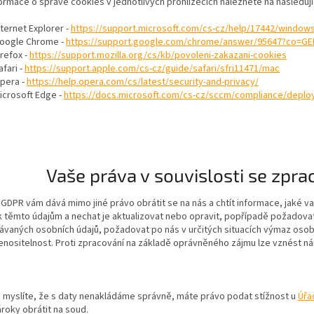
formace o správě cookies v jednotlivých prohlížečích naleznete na následuj
nternet Explorer -
https://support.microsoft.com/cs-cz/help/17442/windows
oogle Chrome -
https://support.google.com/chrome/answer/95647?co=GE
irefox -
https://support.mozilla.org/cs/kb/povoleni-zakazani-cookies
afari -
https://support.apple.com/cs-cz/guide/safari/sfri11471/mac
pera -
https://help.opera.com/cs/latest/security-and-privacy/
icrosoft Edge -
https://docs.microsoft.com/cs-cz/sccm/compliance/deploy
Vaše práva v souvislosti se zprac
 GDPR vám dává mimo jiné právo obrátit se na nás a chtít informace, jaké 
 k těmto údajům a nechat je aktualizovat nebo opravit, popřípadě požadov
vaných osobních údajů, požadovat po nás v určitých situacích výmaz osobn
řenositelnost. Proti zpracování na základě oprávněného zájmu lze vznést ná
 myslíte, že s daty nenakládáme správně, máte právo podat stížnost u
Úřa
roky obrátit na soud.