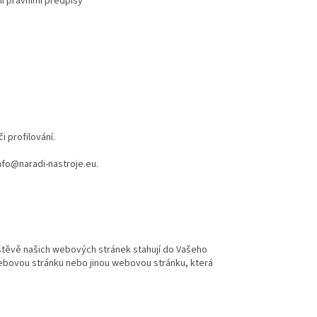
mi právními předpisy
 profilování.
nfo@naradi-nastroje.eu.
vštěvě našich webových stránek stahují do Vašeho
webovou stránku nebo jinou webovou stránku, která