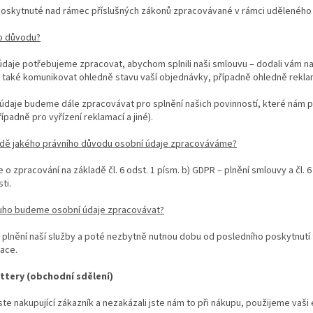
 poskytnuté nad rámec příslušných zákonů zpracovávané v rámci uděleného 
o důvodu?
daje potřebujeme zpracovat, abychom splnili naši smlouvu – dodali vám na
také komunikovat ohledně stavu vaší objednávky, případně ohledně rekla
daje budeme dále zpracovávat pro splnění našich povinností, které nám p
řípadně pro vyřízení reklamací a jiné).
adě jakého právního důvodu osobní údaje zpracováváme?
 o zpracování na základě čl. 6 odst. 1 písm. b) GDPR – plnění smlouvy a čl. 6 
ti.
uho budeme osobní údaje zpracovávat?
 plnění naší služby a poté nezbytně nutnou dobu od posledního poskytnutí
ace.
ttery (obchodní sdělení)
te nakupující zákazník a nezakázali jste nám to při nákupu, použijeme vaši