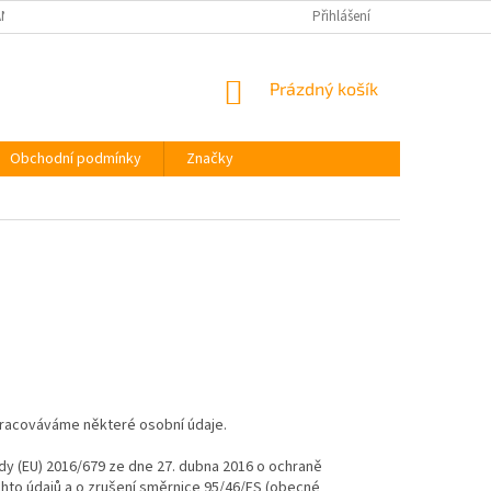
NY OSOBNÍCH ÚDAJŮ
Přihlášení
NÁKUPNÍ
Prázdný košík
KOŠÍK
Obchodní podmínky
Značky
pracováváme některé osobní údaje.
y (EU) 2016/679 ze dne 27. dubna 2016 o ochraně
hto údajů a o zrušení směrnice 95/46/ES (obecné