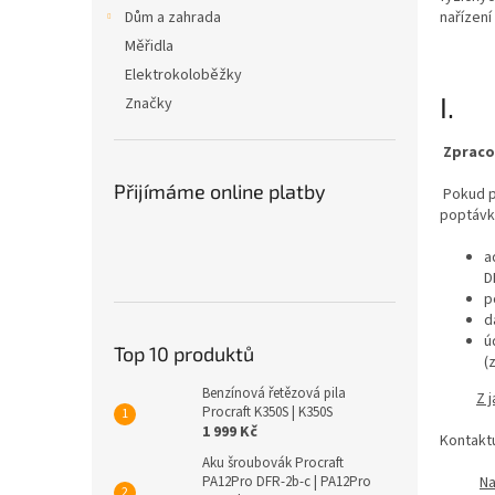
n
Dům a zahrada
nařízení
e
Měřidla
l
Elektrokoloběžky
I. 
Značky
Zpraco
Přijímáme online platby
Pokud po
poptávk
a
D
p
d
ú
Top 10 produktů
(
Benzínová řetězová pila
Z 
Procraft K350S | K350S
1 999 Kč
Kontaktu
Aku šroubovák Procraft
Na
PA12Pro DFR-2b-c | PA12Pro