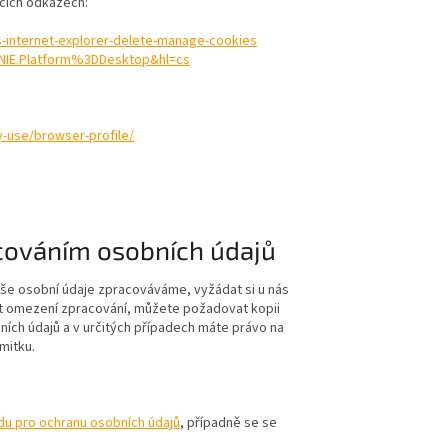
ících odkazech:
-internet-explorer-delete-manage-cookies
NIE.Platform%3DDesktop&hl=cs
-use/browser-profile/
ováním osobních údajů
vaše osobní údaje zpracováváme, vyžádat si u nás
at omezení zpracování, můžete požadovat kopii
ích údajů a v určitých případech máte právo na
mitku.
du pro ochranu osobních údajů
, případně se se