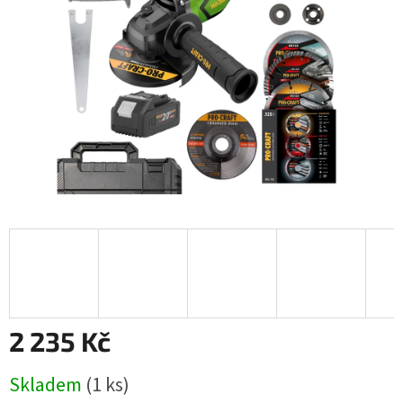
2 235 Kč
Měrná
Skladem
(1 ks)
cena: