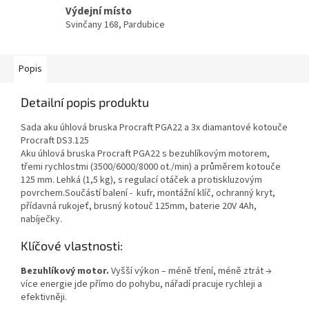
Výdejní místo
Svinčany 168, Pardubice
Popis
Detailní popis produktu
Sada aku úhlová bruska Procraft PGA22 a 3x diamantové kotouče
Procraft DS3.125
Aku úhlová bruska Procraft PGA22 s bezuhlíkovým motorem,
třemi rychlostmi (3500/6000/8000 ot./min) a průměrem kotouče
125 mm. Lehká (1,5 kg), s regulací otáček a protiskluzovým
povrchem.Součástí balení - kufr, montážní klíč, ochranný kryt,
přídavná rukojeť, brusný kotouč 125mm, baterie 20V 4Ah,
nabíječky.
Klíčové vlastnosti:
Bezuhlíkový motor.
Vyšší výkon – méně tření, méně ztrát →
více energie jde přímo do pohybu, nářadí pracuje rychleji a
efektivněji.