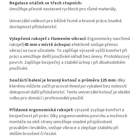
Regulace otáček ve třech stupních:
Umožňuje přesné nastavení rychlosti pro různé materiály.
Univerzální velikost pro běžné řezné a brusné práce.Snadná
dostupnost příslušenství.
Vylepšená rukojeť s tlumením vibrací:
Ergonomicky navržená
rukojeť(
43 mm v místě
úchopu
) efektivně snižuje přenos
vibrací na ruce uživatele. To zajišťuje výrazně vyšší komfort při
práci a umožňuje delší používání nářadí bez únavy. Protiskluzový
povrch. Zajišťuje bezpečný a stabilní úchop i při dlouhodobém
používání.
Součástí balení je brusný kotouč o průměru 125 mm:
díky
kterému můžete začít pracovat ihned po vybalení bez nutnosti
dokupovat další příslušenství. Tento univerzální kotouč je ideální
volbu pro domácí i profesionální použití.
Přídavná ergonomická rukojeť:
výrazně zvyšuje komfort a
bezpečnost při práci. Díky pogumovanému povrchu a možnosti
montáže na obě strany umožňuje snadné přizpůsobení
pravákům i levákům, snižuje vibrace a zlepšuje stabilitu při
delším broušení či řezání.