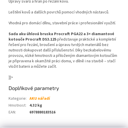
Úpravy svarů a hran po řezání kovu.
Leštění kovů a dalších povrchů pomocí vhodných nástavců.
Vhodná pro domácí dílnu, stavební práce i profesionální využití.
Sada aku úhlová bruska Procraft PGA22 a 3× diamantové
kotouče Procraft DS3.125
představuje praktické a kompletní
řešení pro řezání, broušení a úpravu tvrdých materiálů bez
nutnosti dokupovat další příslušenství. Díky bezkabelovému
provozu, nízké hmotnosti a přiloženým diamantovým kotoučům
je připravena k okamžité práci doma, v dílně i na stavbě – stačí
vložit baterii a můžete začít.
]]>
Doplňkové parametry
Kategorie
:
AKU nářadí
Hmotnost
:
4.32 kg
EAN
:
6978880183516