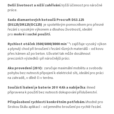
Delší životnost a nižší zahřívání.
Vyšší účinnost pro náročné
práce.
Sada diamantových kotoučů Procraft DS3.125
(DS125/DR125/DC125)
je spolehlivým pomocníkem pro přesné
řezání s vysokým výkonem a dlouhou životností, ideální
pro
mokré i suché použití.
Rychlost otáček 3500/6000/8000 min⁻¹:
zajišťuje vysoký výkon
a plynulý chod při broušení i řezání různých materiálů – od kovu
přes kámen až po beton. Uživatel tak může dosáhnout
precizních výsledků i při náročnější práci.
Aku provedení (20 V):
zaručuje maximální mobilitu a svobodu
pohybu bez nutnosti připojení k elektrické síti, ideální pro práci
na zahradě, v dílně či v terénu.
Součástí balení je baterie 20 V 4 Ah a nabíječka
: ihned
připravena k použití bez nutnosti dokupování příslušenství.
Přizpůsobení rychlosti konkrétním potřebám.
Vhodné pro
širokou škálu aplikací – od jemného broušení po rychlé řezání.