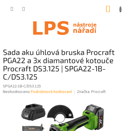
Přejít
NÁKUP
na
obsah
KOŠÍK
Sada aku úhlová bruska Procraft
PGA22 a 3x diamantové kotouče
Procraft DS3.125 | SPGA22-1B-
C/DS3.125
SPGA22-1B-C/DS3.125
Průměrné
Neohodnoceno
Podrobnosti hodnocení
Značka:
Procraft
hodnocení
produktu
je
0,0
z
5
hvězdiček.