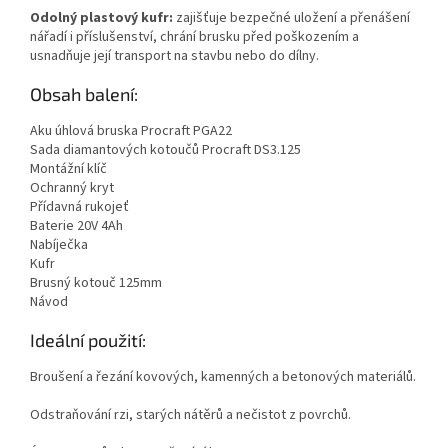
Odolný plastový kufr:
zajišťuje bezpečné uložení a přenášení
nářadí i příslušenství, chrání brusku před poškozením a
usnadňuje její transport na stavbu nebo do dílny.
Obsah balení:
Aku úhlová bruska Procraft PGA22
Sada diamantových kotoučů Procraft DS3.125
Montážní klíč
Ochranný kryt
Přídavná rukojeť
Baterie 20V 4Ah
Nabíječka
Kufr
Brusný kotouč 125mm
Návod
Ideální použití:
Broušení a řezání kovových, kamenných a betonových materiálů.
Odstraňování rzi, starých nátěrů a nečistot z povrchů.