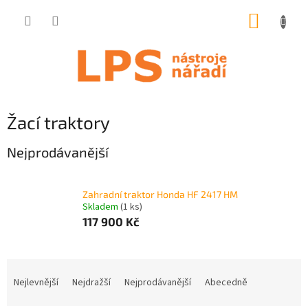
Přejít
NÁKUP
na
obsah
KOŠÍK
Žací traktory
Nejprodávanější
Zahradní traktor Honda HF 2417 HM
Skladem
(1 ks)
117 900 Kč
Ř
a
Nejlevnější
Nejdražší
Nejprodávanější
Abecedně
z