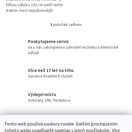
šířkou záběru 102 cm patří tento
traktor mezi nejvýkonnější
stroje ve své třídě a bez
námahy si poradí i s...
1
položek celkem
O
v
l
Poskytujeme servis
á
na u nás zakoupenou zahradní techniku a elektrické
d
nářadí
a
c
í
Více než 17 let na trhu
p
Garance kvalitních služeb
r
v
k
y
Výdejní místo
v
Svinčany 168, Pardubice
ý
p
Z
i
á
s
Tento web používá soubory cookie. Dalším procházením
u
p
tohoto webu vyjadřujete souhlas s jejich používáním.. Více