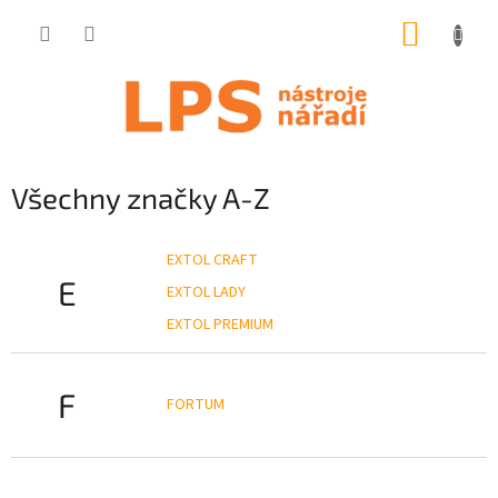
Přejít
NÁKUP
na
obsah
KOŠÍK
Všechny značky A-Z
EXTOL CRAFT
E
EXTOL LADY
EXTOL PREMIUM
F
FORTUM