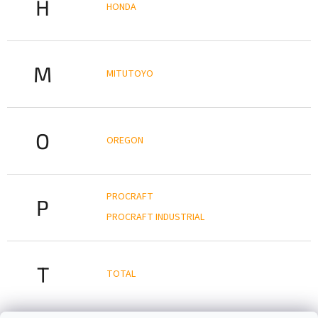
H
HONDA
M
MITUTOYO
O
OREGON
PROCRAFT
P
PROCRAFT INDUSTRIAL
T
TOTAL
Z