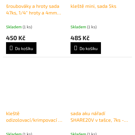
šroubováky a hroty sada
kleště mini, sada 5ks
47ks, 1/4" hroty a 4mm
mini hroty, CrV
Skladem
(1 ks)
Skladem
(1 ks)
450 Kč
485 Kč
Do košíku
Do košíku
kleště
sada aku nářadí
odizolovací/krimpovací a
SHARE20V v tašce, 7ks -
koncovky, sada 231ks
vrtačka, úhlová bruska,
ocaska, excentrická
Skladem
(1 ks)
Skladem
(1 ks)