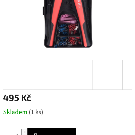
495 Kč
Měrná
Skladem
(1 ks)
cena: