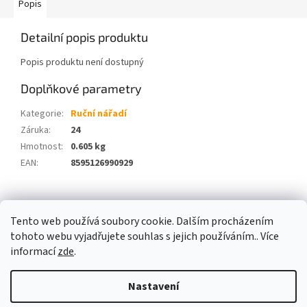
Popis
Detailní popis produktu
Popis produktu není dostupný
Doplňkové parametry
Kategorie
:
Ruční nářadí
Záruka
:
24
Hmotnost
:
0.605 kg
EAN
:
8595126990929
Z
á
Tento web používá soubory cookie. Dalším procházením
p
tohoto webu vyjadřujete souhlas s jejich používáním.. Více
a
informací
zde
.
t
í
Nastavení
Vytvořil Shoptet