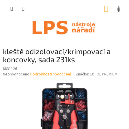
Přejít
NÁKUP
na
obsah
KOŠÍK
kleště odizolovací/krimpovací a
koncovky, sada 231ks
8831126
Průměrné
Neohodnoceno
Podrobnosti hodnocení
Značka:
EXTOL PREMIUM
hodnocení
produktu
je
0,0
z
5
hvězdiček.