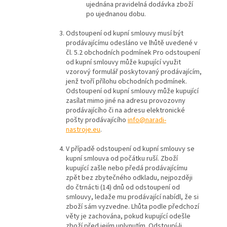
ujednána pravidelná dodávka zboží
po ujednanou dobu.
Odstoupení od kupní smlouvy musí být
prodávajícímu odesláno ve lhůtě uvedené v
čl. 5.2 obchodních podmínek Pro odstoupení
od kupní smlouvy může kupující využit
vzorový formulář poskytovaný prodávajícím,
jenž tvoří přílohu obchodních podmínek.
Odstoupení od kupní smlouvy může kupující
zasílat mimo jiné na adresu provozovny
prodávajícího či na adresu elektronické
pošty prodávajícího
info@naradi-
nastroje.eu
.
V případě odstoupení od kupní smlouvy se
kupní smlouva od počátku ruší. Zboží
kupující zašle nebo předá prodávajícímu
zpět bez zbytečného odkladu, nejpozději
do čtrnácti (14) dnů od odstoupení od
smlouvy, ledaže mu prodávající nabídl, že si
zboží sám vyzvedne. Lhůta podle předchozí
věty je zachována, pokud kupující odešle
zboží před jejím uplynutím. Odstoupí-li