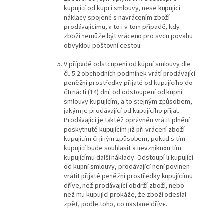
kupující od kupní smlouvy, nese kupující
náklady spojené s navrácením zboží
prodávajícímu, a to i v tom případě, kdy
zboží nemůže být vráceno pro svou povahu
obvyklou poštovní cestou.
V případě odstoupení od kupní smlouvy dle
čl. 5.2 obchodních podmínek vrátí prodávající
peněžní prostředky přijaté od kupujícího do
čtrnácti (14) dnů od odstoupení od kupní
smlouvy kupujícím, a to stejným způsobem,
jakým je prodávající od kupujícího přijal.
Prodávající je taktéž oprávněn vrátit plnění
poskytnuté kupujícím již při vrácení zboží
kupujícím či jiným způsobem, pokud s tím
kupující bude souhlasit a nevzniknou tím
kupujícímu další náklady. Odstoupí-li kupující
od kupní smlouvy, prodávající není povinen
vrátit přijaté peněžní prostředky kupujícímu
dříve, než prodávající obdrží zboží, nebo
než mu kupující prokáže, že zboží odeslal
zpět, podle toho, co nastane dříve.