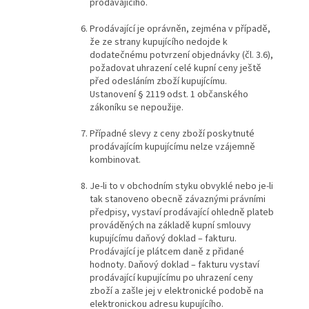
prodávajícího.
Prodávající je oprávněn, zejména v případě,
že ze strany kupujícího nedojde k
dodatečnému potvrzení objednávky (čl. 3.6),
požadovat uhrazení celé kupní ceny ještě
před odesláním zboží kupujícímu.
Ustanovení § 2119 odst. 1 občanského
zákoníku se nepoužije.
Případné slevy z ceny zboží poskytnuté
prodávajícím kupujícímu nelze vzájemně
kombinovat.
Je-li to v obchodním styku obvyklé nebo je-li
tak stanoveno obecně závaznými právními
předpisy, vystaví prodávající ohledně plateb
prováděných na základě kupní smlouvy
kupujícímu daňový doklad – fakturu.
Prodávající je plátcem daně z přidané
hodnoty. Daňový doklad – fakturu vystaví
prodávající kupujícímu po uhrazení ceny
zboží a zašle jej v elektronické podobě na
elektronickou adresu kupujícího.