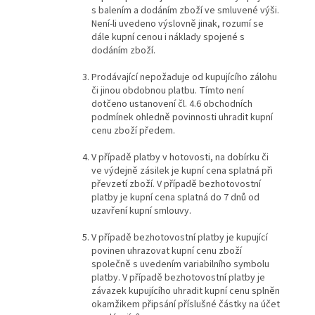
s balením a dodáním zboží ve smluvené výši.
Není-li uvedeno výslovně jinak, rozumí se
dále kupní cenou i náklady spojené s
dodáním zboží.
Prodávající nepožaduje od kupujícího zálohu
či jinou obdobnou platbu. Tímto není
dotčeno ustanovení čl. 4.6 obchodních
podmínek ohledně povinnosti uhradit kupní
cenu zboží předem.
V případě platby v hotovosti, na dobírku či
ve výdejně zásilek je kupní cena splatná při
převzetí zboží. V případě bezhotovostní
platby je kupní cena splatná do 7 dnů od
uzavření kupní smlouvy.
V případě bezhotovostní platby je kupující
povinen uhrazovat kupní cenu zboží
společně s uvedením variabilního symbolu
platby. V případě bezhotovostní platby je
závazek kupujícího uhradit kupní cenu splněn
okamžikem připsání příslušné částky na účet