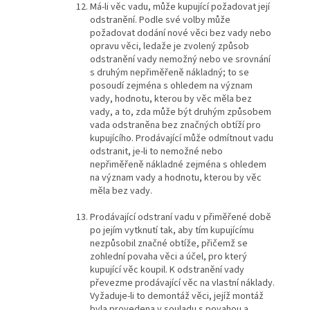
Má-li věc vadu, může kupující požadovat její
odstranění. Podle své volby může
požadovat dodání nové věci bez vady nebo
opravu věci, ledaže je zvolený způsob
odstranění vady nemožný nebo ve srovnání
s druhým nepřiměřeně nákladný; to se
posoudí zejména s ohledem na význam
vady, hodnotu, kterou by věc měla bez
vady, a to, zda může být druhým způsobem
vada odstraněna bez značných obtíží pro
kupujícího. Prodávající může odmítnout vadu
odstranit, je-li to nemožné nebo
nepřiměřeně nákladné zejména s ohledem
na význam vady a hodnotu, kterou by věc
měla bez vady.
Prodávající odstraní vadu v přiměřené době
po jejím vytknutí tak, aby tím kupujícímu
nezpůsobil značné obtíže, přičemž se
zohlední povaha věci a účel, pro který
kupující věc koupil. K odstranění vady
převezme prodávající věc na vlastní náklady.
Vyžaduje-li to demontáž věci, jejíž montáž
byla provedena v souladu s povahou a