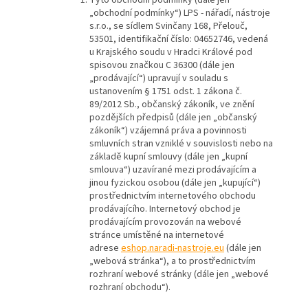
Tyto obchodní podmínky (dále jen
„obchodní podmínky“) LPS - nářadí, nástroje
s.r.o., se sídlem Svinčany 168, Přelouč,
53501, identifikační číslo: 04652746, vedená
u Krajského soudu v Hradci Králové pod
spisovou značkou C 36300 (dále jen
„prodávající“) upravují v souladu s
ustanovením § 1751 odst. 1 zákona č.
89/2012 Sb., občanský zákoník, ve znění
pozdějších předpisů (dále jen „občanský
zákoník“) vzájemná práva a povinnosti
smluvních stran vzniklé v souvislosti nebo na
základě kupní smlouvy (dále jen „kupní
smlouva“) uzavírané mezi prodávajícím a
jinou fyzickou osobou (dále jen „kupující“)
prostřednictvím internetového obchodu
prodávajícího. Internetový obchod je
prodávajícím provozován na webové
stránce umístěné na internetové
adrese
eshop.naradi-nastroje.eu
(dále jen
„webová stránka“), a to prostřednictvím
rozhraní webové stránky (dále jen „webové
rozhraní obchodu“).