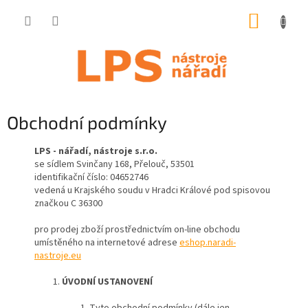
Přejít
NÁKUP
na
obsah
KOŠÍK
Obchodní podmínky
LPS - nářadí, nástroje s.r.o.
se sídlem Svinčany 168, Přelouč, 53501
identifikační číslo: 04652746
vedená u Krajského soudu v Hradci Králové pod spisovou
značkou C 36300
pro prodej zboží prostřednictvím on-line obchodu
umístěného na internetové adrese
eshop.naradi-
nastroje.eu
ÚVODNÍ USTANOVENÍ