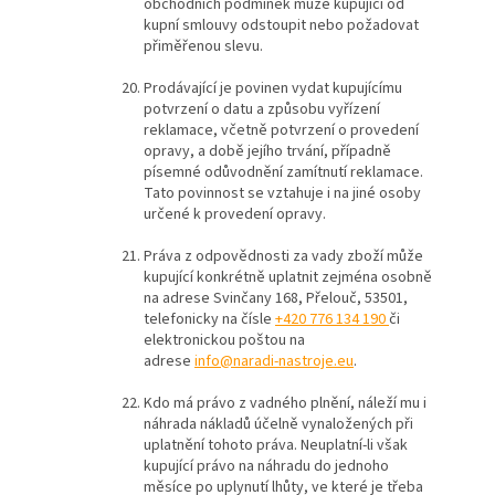
obchodních podmínek může kupující od
kupní smlouvy odstoupit nebo požadovat
přiměřenou slevu.
Prodávající je povinen vydat kupujícímu
potvrzení o datu a způsobu vyřízení
reklamace, včetně potvrzení o provedení
opravy, a době jejího trvání, případně
písemné odůvodnění zamítnutí reklamace.
Tato povinnost se vztahuje i na jiné osoby
určené k provedení opravy.
Práva z odpovědnosti za vady zboží může
kupující konkrétně uplatnit zejména osobně
na adrese Svinčany 168, Přelouč, 53501,
telefonicky na čísle
+420 776 134 190
či
elektronickou poštou na
adrese
info@naradi-nastroje.eu
.
Kdo má právo z vadného plnění, náleží mu i
náhrada nákladů účelně vynaložených při
uplatnění tohoto práva. Neuplatní-li však
kupující právo na náhradu do jednoho
měsíce po uplynutí lhůty, ve které je třeba