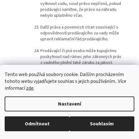
vytknout vadu, soud právo nepřizná, pokud
prodávající namítne, že právo na náhradu
nebylo uplatněno včas.
Další práva a povinnosti stran související s
odpovědností prodávajícího za vady může
upravit reklamační řád prodávajícího.
Prodávající či jiná osoba může kupujícímu
poskytnout nad rámec jeho zákonných práv
z vadného plnění také záruku za jakost.
Tento web používá soubory cookie. Dalším procházením
DALŠÍ PRÁVA A POVINNOSTI SMLUVNÍCH STRAN
tohoto webu vyjadřujete souhlas s jejich používáním.. Více
Kupující nabývá vlastnictví ke zboží
informací
zde
.
zaplacením celé kupní ceny zboží.
Nastavení
Prodávající není ve vztahu ke kupujícímu
vázán žádnými kodexy chování ve smyslu
ustanovení § 1820 odst. 1 písm. n)
občanského zákoníku.
Odmítnout
Souhlasím
Vyřizování stížností spotřebitelů zajišťuje