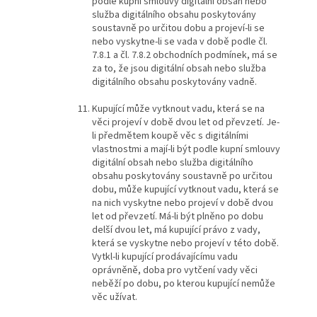
podle kupní smlouvy digitální obsah nebo
služba digitálního obsahu poskytovány
soustavně po určitou dobu a projeví-li se
nebo vyskytne-li se vada v době podle čl.
7.8.1 a čl. 7.8.2 obchodních podmínek, má se
za to, že jsou digitální obsah nebo služba
digitálního obsahu poskytovány vadně.
Kupující může vytknout vadu, která se na
věci projeví v době dvou let od převzetí. Je-
li předmětem koupě věc s digitálními
vlastnostmi a mají-li být podle kupní smlouvy
digitální obsah nebo služba digitálního
obsahu poskytovány soustavně po určitou
dobu, může kupující vytknout vadu, která se
na nich vyskytne nebo projeví v době dvou
let od převzetí. Má-li být plněno po dobu
delší dvou let, má kupující právo z vady,
která se vyskytne nebo projeví v této době.
Vytkl-li kupující prodávajícímu vadu
oprávněně, doba pro vytčení vady věci
neběží po dobu, po kterou kupující nemůže
věc užívat.