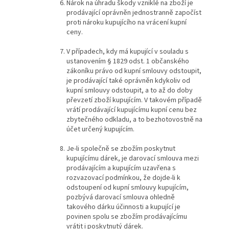
Nárok na úhradu škody vzniklé na zboží je
prodávající oprávněn jednostranně započíst
proti nároku kupujícího na vrácení kupní
ceny.
V případech, kdy má kupující v souladu s
ustanovením § 1829 odst. 1 občanského
zákoníku právo od kupní smlouvy odstoupit,
je prodávající také oprávněn kdykoliv od
kupní smlouvy odstoupit, a to až do doby
převzetí zboží kupujícím. V takovém případě
vrátí prodávající kupujícímu kupní cenu bez
zbytečného odkladu, a to bezhotovostně na
účet určený kupujícím.
Je-li společně se zbožím poskytnut
kupujícímu dárek, je darovací smlouva mezi
prodávajícím a kupujícím uzavřena s
rozvazovací podmínkou, že dojde-li k
odstoupení od kupní smlouvy kupujícím,
pozbývá darovací smlouva ohledně
takového dárku účinnosti a kupující je
povinen spolu se zbožím prodávajícímu
vrátit i poskytnutý dárek.