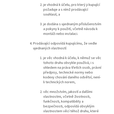
je vhodná k účelu, pro který ji kupující
požaduje a s nímž prodávající
souhlasil, a
je dodána s ujednaným příslušenstvím
a pokyny k použití, včetně návodu k
montáži nebo instalaci.
Prodávající odpovídá kupujícímu, že vedle
ujednaných vlastností:
je věc vhodná k účelu, k němuž se věc
tohoto druhu obvykle používá, i s
ohledem na práva třetích osob, právní
předpisy, technické normy nebo
kodexy chování daného odvětví, není-
li technických norem,
věc množstvím, jakostí a dalšími
vlastnostmi, včetně životnosti,
funkčnosti, kompatibility a
bezpečnosti, odpovídá obvyklým
vlastnostem věcí téhož druhu, které