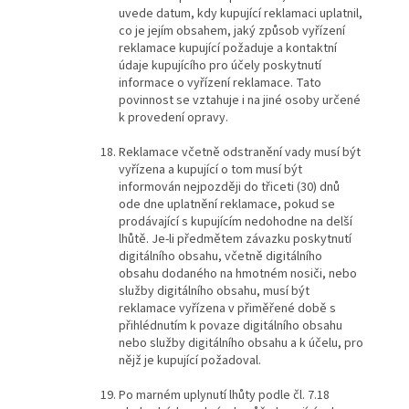
uvede datum, kdy kupující reklamaci uplatnil,
co je jejím obsahem, jaký způsob vyřízení
reklamace kupující požaduje a kontaktní
údaje kupujícího pro účely poskytnutí
informace o vyřízení reklamace. Tato
povinnost se vztahuje i na jiné osoby určené
k provedení opravy.
Reklamace včetně odstranění vady musí být
vyřízena a kupující o tom musí být
informován nejpozději do třiceti (30) dnů
ode dne uplatnění reklamace, pokud se
prodávající s kupujícím nedohodne na delší
lhůtě. Je-li předmětem závazku poskytnutí
digitálního obsahu, včetně digitálního
obsahu dodaného na hmotném nosiči, nebo
služby digitálního obsahu, musí být
reklamace vyřízena v přiměřené době s
přihlédnutím k povaze digitálního obsahu
nebo služby digitálního obsahu a k účelu, pro
nějž je kupující požadoval.
Po marném uplynutí lhůty podle čl. 7.18