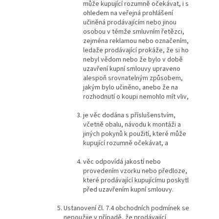
může kupující rozumně očekávat, i s
ohledem na veřejná prohlášení
učiněná prodávajícím nebo jinou
osobou v témže smluvním řetězci,
zejména reklamou nebo označením,
ledaže prodávající prokáže, že si ho
nebyl vědom nebo že bylo v době
uzavření kupní smlouvy upraveno
alespoň srovnatelným způsobem,
jakým bylo učiněno, anebo že na
rozhodnutí o koupi nemohlo mít vliv,
je věc dodána s příslušenstvím,
včetně obalu, návodu k montáži a
jiných pokynů k použití, které může
kupující rozumně očekávat, a
věc odpovídá jakostí nebo
provedením vzorku nebo předloze,
které prodávající kupujícímu poskytl
před uzavřením kupní smlouvy.
Ustanovení čl. 7.4 obchodních podmínek se
nepoužije v případě, že prodávající