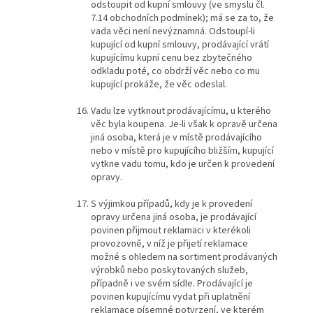
odstoupit od kupní smlouvy (ve smyslu čl.
7.14 obchodních podmínek); má se za to, že
vada věci není nevýznamná. Odstoupí-li
kupující od kupní smlouvy, prodávající vrátí
kupujícímu kupní cenu bez zbytečného
odkladu poté, co obdrží věc nebo co mu
kupující prokáže, že věc odeslal.
Vadu lze vytknout prodávajícímu, u kterého
věc byla koupena. Je-li však k opravě určena
jiná osoba, která je v místě prodávajícího
nebo v místě pro kupujícího bližším, kupující
vytkne vadu tomu, kdo je určen k provedení
opravy.
S výjimkou případů, kdy je k provedení
opravy určena jiná osoba, je prodávající
povinen přijmout reklamaci v kterékoli
provozovně, v níž je přijetí reklamace
možné s ohledem na sortiment prodávaných
výrobků nebo poskytovaných služeb,
případně i ve svém sídle. Prodávající je
povinen kupujícímu vydat při uplatnění
reklamace písemné potvrzení, ve kterém