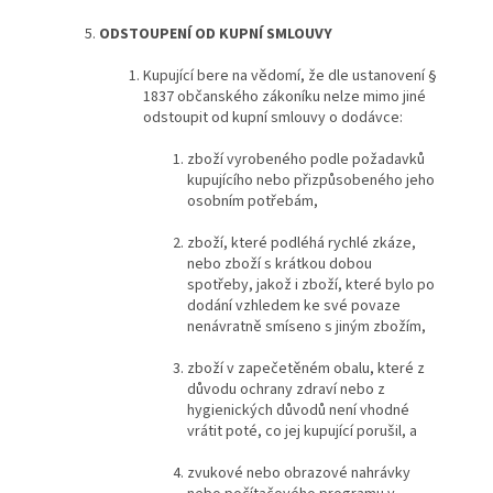
ODSTOUPENÍ OD KUPNÍ SMLOUVY
Kupující bere na vědomí, že dle ustanovení §
1837 občanského zákoníku nelze mimo jiné
odstoupit od kupní smlouvy o dodávce:
zboží vyrobeného podle požadavků
kupujícího nebo přizpůsobeného jeho
osobním potřebám,
zboží, které podléhá rychlé zkáze,
nebo zboží s krátkou dobou
spotřeby, jakož i zboží, které bylo po
dodání vzhledem ke své povaze
nenávratně smíseno s jiným zbožím,
zboží v zapečetěném obalu, které z
důvodu ochrany zdraví nebo z
hygienických důvodů není vhodné
vrátit poté, co jej kupující porušil, a
zvukové nebo obrazové nahrávky