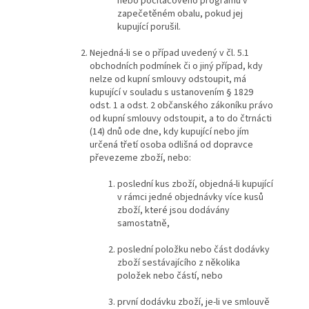
nebo počítačového programu v
zapečetěném obalu, pokud jej
kupující porušil.
Nejedná-li se o případ uvedený v čl. 5.1
obchodních podmínek či o jiný případ, kdy
nelze od kupní smlouvy odstoupit, má
kupující v souladu s ustanovením § 1829
odst. 1 a odst. 2 občanského zákoníku právo
od kupní smlouvy odstoupit, a to do čtrnácti
(14) dnů ode dne, kdy kupující nebo jím
určená třetí osoba odlišná od dopravce
převezeme zboží, nebo:
poslední kus zboží, objedná-li kupující
v rámci jedné objednávky více kusů
zboží, které jsou dodávány
samostatně,
poslední položku nebo část dodávky
zboží sestávajícího z několika
položek nebo částí, nebo
první dodávku zboží, je-li ve smlouvě