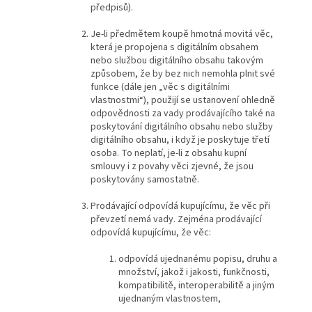
předpisů).
Je-li předmětem koupě hmotná movitá věc,
která je propojena s digitálním obsahem
nebo službou digitálního obsahu takovým
způsobem, že by bez nich nemohla plnit své
funkce (dále jen „věc s digitálními
vlastnostmi“), použijí se ustanovení ohledně
odpovědnosti za vady prodávajícího také na
poskytování digitálního obsahu nebo služby
digitálního obsahu, i když je poskytuje třetí
osoba. To neplatí, je-li z obsahu kupní
smlouvy i z povahy věci zjevné, že jsou
poskytovány samostatně.
Prodávající odpovídá kupujícímu, že věc při
převzetí nemá vady. Zejména prodávající
odpovídá kupujícímu, že věc:
odpovídá ujednanému popisu, druhu a
množství, jakož i jakosti, funkčnosti,
kompatibilitě, interoperabilitě a jiným
ujednaným vlastnostem,