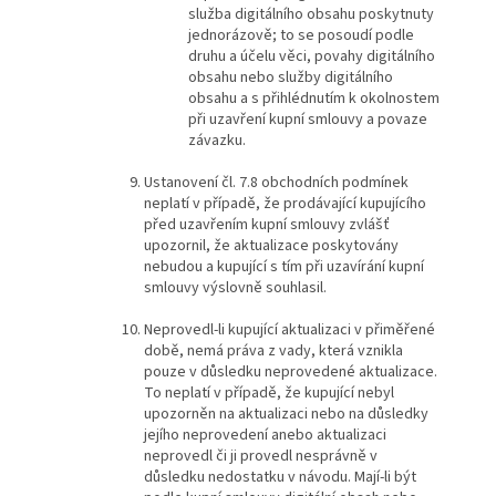
služba digitálního obsahu poskytnuty
jednorázově; to se posoudí podle
druhu a účelu věci, povahy digitálního
obsahu nebo služby digitálního
obsahu a s přihlédnutím k okolnostem
při uzavření kupní smlouvy a povaze
závazku.
Ustanovení čl. 7.8 obchodních podmínek
neplatí v případě, že prodávající kupujícího
před uzavřením kupní smlouvy zvlášť
upozornil, že aktualizace poskytovány
nebudou a kupující s tím při uzavírání kupní
smlouvy výslovně souhlasil.
Neprovedl-li kupující aktualizaci v přiměřené
době, nemá práva z vady, která vznikla
pouze v důsledku neprovedené aktualizace.
To neplatí v případě, že kupující nebyl
upozorněn na aktualizaci nebo na důsledky
jejího neprovedení anebo aktualizaci
neprovedl či ji provedl nesprávně v
důsledku nedostatku v návodu. Mají-li být