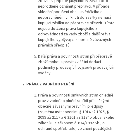
zboží a v případě jakýchkoliv závad toto
neprodleně oznámit přepravci. V případě
shledání porušení obalu svědčícího o
neoprávněném vniknutí do zásilky nemusí
kupující zásilku od přepravce převzít. Tímto
nejsou dotčena práva kupujícího z
odpovědnosti za vady zboží a další práva
kupujícího vyplývající z obecně závazných
právních předpisů.
Další práva a povinnosti stran při přepravě
zboží mohou upravit zvláštní dodací
podmínky prodávajícího, jsou-li prodávajícím
vydány.
PRÁVA Z VADNÉHO PLNĚNÍ
Práva a povinnosti smluvních stran ohledně
práv z vadného plnění se řídí příslušnými
obecně závaznými právními předpisy
(zejména ustanoveními § 1914 až 1925, §
2099 až 2117 a § 2161 až 2174b občanského
zákoníku a zákonem č. 634/1992 Sb., o
ochraně spotřebitele, ve znění pozdějších