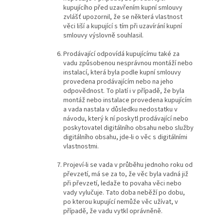
kupujícího před uzavřením kupní smlouvy
zvlášť upozornil, že se některá vlastnost
věci liší a kupující s tím při uzavírání kupní
smlouvy výslovně souhlasil.
Prodávající odpovídá kupujícímu také za
vadu způsobenou nesprávnou montáží nebo
instalací, která byla podle kupní smlouvy
provedena prodávajícím nebo na jeho
odpovědnost. To platí i v případě, že byla
montáž nebo instalace provedena kupujícím
a vada nastala v důsledku nedostatku v
návodu, který k ní poskytl prodávající nebo
poskytovatel digitálního obsahu nebo služby
digitálního obsahu, jde-li o věc s digitálními
vlastnostmi.
Projeví-li se vada v průběhu jednoho roku od
převzetí, má se za to, že věc byla vadná již
při převzetí, ledaže to povaha věci nebo
vady vylučuje. Tato doba neběží po dobu,
po kterou kupující nemůže věc užívat, v
případě, že vadu vytkl oprávněně.