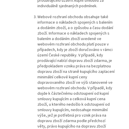
prodávajícího uzavřít kupní smlouvu za
individuálně sjednaných podmínek.
Webové rozhraní obchodu obsahuje také
informace o nákladech spojených s balením
a dodáním zboží, a o způsobu a času dodání
zboží. Informace o nákladech spojených s
balením a dodáním zboží uvedené ve
webovém rozhraní obchodu platí pouze v
případech, kdy je zboží doručováno v rámci
území České republiky. V případě, kdy
prodávající nabízí dopravu zboží zdarma, je
předpokladem vzniku práva na bezplatnou
dopravu zboží na straně kupujícího zaplacení
minimální celkové kupní ceny
dopravovaného zboží ve výši stanovené ve
webovém rozhraní obchodu. V případě, kdy
dojde k částečnému odstoupení od kupní
smlouvy kupujícím a celková kupní cena
zboží, u kterého nedošlo k odstoupení od
smlouvy kupujícím, nedosahuje minimální
výše, jež je potřebná pro vznik práva na
dopravu zboží zdarma podle předchozí
věty, právo kupujícího na dopravu zboží