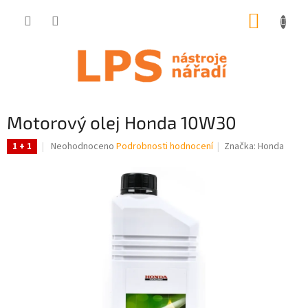
Přejít
NÁKUP
na
obsah
KOŠÍK
Motorový olej Honda 10W30
Průměrné
Neohodnoceno
Podrobnosti hodnocení
Značka:
Honda
1 + 1
hodnocení
produktu
je
0,0
z
5
hvězdiček.