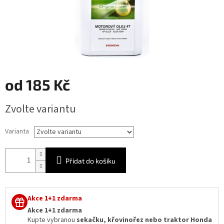
od
185 Kč
Měrná
Zvolte variantu
cena:
Varianta
Přidat do košíku
Akce 1+1 zdarma
Akce 1+1 zdarma
Kupte vybranou
sekačku, křovinořez nebo traktor Honda