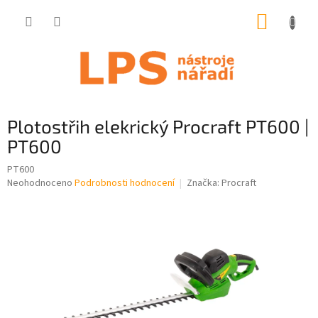
Přejít
NÁKUP
na
obsah
KOŠÍK
Plotostřih elekrický Procraft PT600 |
PT600
PT600
Průměrné
Neohodnoceno
Podrobnosti hodnocení
Značka:
Procraft
hodnocení
produktu
je
0,0
z
5
hvězdiček.