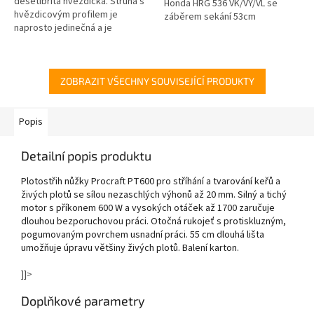
desetibřitá hvězdička. Struna s
Honda HRG 536 VK/VY/VL se
hvězdicovým profilem je
záběrem sekání 53cm
naprosto jedinečná a je
navržena záměrně pro
dosahování lepších výsledků
sekání. Díky vyššímu...
ZOBRAZIT VŠECHNY SOUVISEJÍCÍ PRODUKTY
Popis
Detailní popis produktu
Plotostřih nůžky Procraft PT600 pro stříhání a tvarování keřů a
živých plotů se sílou nezaschlých výhonů až 20 mm. Silný a tichý
motor s příkonem 600 W a vysokých otáček až 1700 zaručuje
dlouhou bezporuchovou práci. Otočná rukojeť s protiskluzným,
pogumovaným povrchem usnadní práci. 55 cm dlouhá lišta
umožňuje úpravu většiny živých plotů. Balení karton.
]]>
Doplňkové parametry