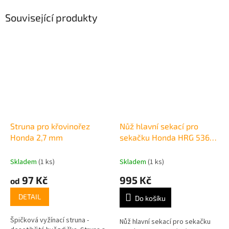
Související produkty
Struna pro křovinořez
Nůž hlavní sekací pro
Honda 2,7 mm
sekačku Honda HRG 536
VK/VY/VL
Skladem
(1 ks)
Skladem
(1 ks)
97 Kč
995 Kč
od
DETAIL
Do košíku
Špičková vyžínací struna -
Nůž hlavní sekací pro sekačku