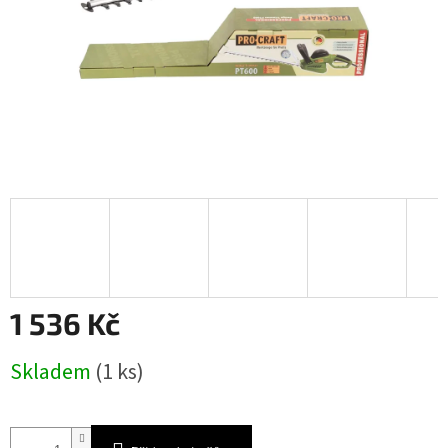
1 536 Kč
Měrná
Skladem
(1 ks)
cena: