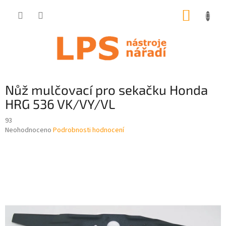
Přejít
NÁKUP
na
obsah
KOŠÍK
Nůž mulčovací pro sekačku Honda
HRG 536 VK/VY/VL
93
Průměrné
Neohodnoceno
Podrobnosti hodnocení
hodnocení
produktu
je
0,0
z
5
hvězdiček.