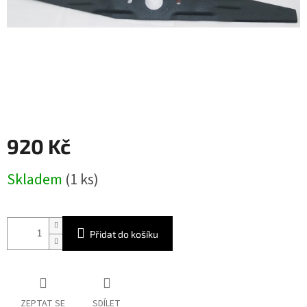
920 Kč
Měrná
Skladem
(1 ks)
cena:
Přidat do košíku
ZEPTAT SE
SDÍLET