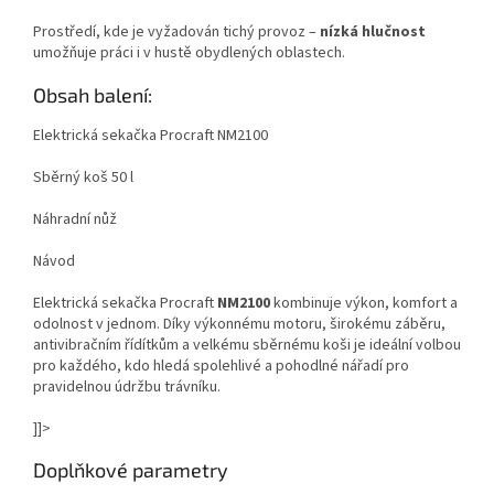
Prostředí, kde je vyžadován tichý provoz –
nízká hlučnost
umožňuje práci i v hustě obydlených oblastech.
Obsah balení:
Elektrická sekačka Procraft NM2100
Sběrný koš 50 l
Náhradní nůž
Návod
Elektrická sekačka Procraft
NM2100
kombinuje výkon, komfort a
odolnost v jednom. Díky výkonnému motoru, širokému záběru,
antivibračním řídítkům a velkému sběrnému koši je ideální volbou
pro každého, kdo hledá spolehlivé a pohodlné nářadí pro
pravidelnou údržbu trávníku.
]]>
Doplňkové parametry