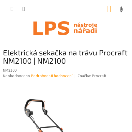
Přejít
NÁKUP
na
obsah
KOŠÍK
Elektrická sekačka na trávu Procraft
NM2100 | NM2100
NM2100
Průměrné
Neohodnoceno
Podrobnosti hodnocení
Značka:
Procraft
hodnocení
produktu
je
0,0
z
5
hvězdiček.