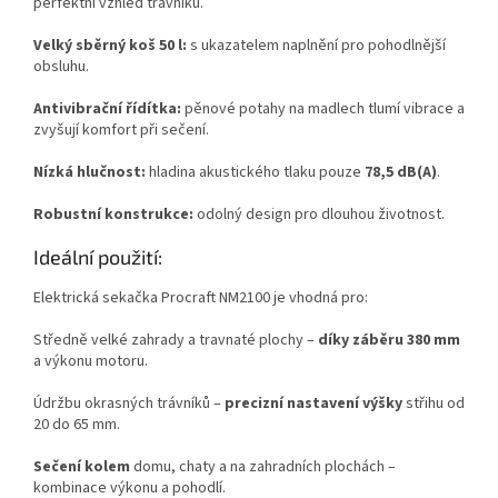
perfektní vzhled trávníku.
Velký sběrný koš 50 l:
s ukazatelem naplnění pro pohodlnější
obsluhu.
Antivibrační řídítka:
pěnové potahy na madlech tlumí vibrace a
zvyšují komfort při sečení.
Nízká hlučnost:
hladina akustického tlaku pouze
78,5 dB(A)
.
Robustní konstrukce:
odolný design pro dlouhou životnost.
Ideální použití:
Elektrická sekačka Procraft NM2100 je vhodná pro:
Středně velké zahrady a travnaté plochy –
díky záběru 380 mm
a výkonu motoru.
Údržbu okrasných trávníků –
precizní nastavení výšky
střihu od
20 do 65 mm.
Sečení kolem
domu, chaty a na zahradních plochách –
kombinace výkonu a pohodlí.