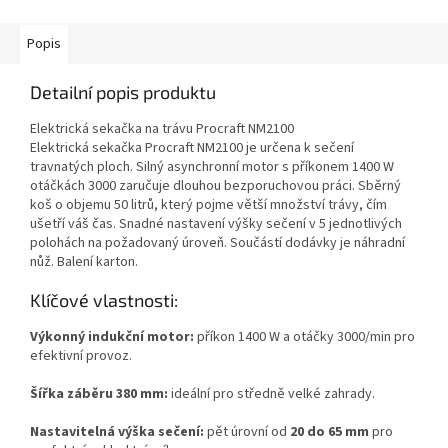
Popis
Detailní popis produktu
Elektrická sekačka na trávu Procraft NM2100
Elektrická sekačka Procraft NM2100 je určena k sečení
travnatých ploch. Silný asynchronní motor s příkonem 1400 W
otáčkách 3000 zaručuje dlouhou bezporuchovou práci. Sběrný
koš o objemu 50 litrů, který pojme větší množství trávy, čím
ušetří váš čas. Snadné nastavení výšky sečení v 5 jednotlivých
polohách na požadovaný úroveň. Součástí dodávky je náhradní
nůž. Balení karton.
Klíčové vlastnosti:
Výkonný indukční motor:
příkon 1400 W a otáčky 3000/min pro
efektivní provoz.
Šířka záběru 380 mm:
ideální pro středně velké zahrady.
Nastavitelná výška sečení:
pět úrovní od
20 do 65 mm
pro