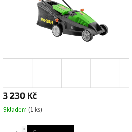
3 230 Kč
Měrná
Skladem
(1 ks)
cena: