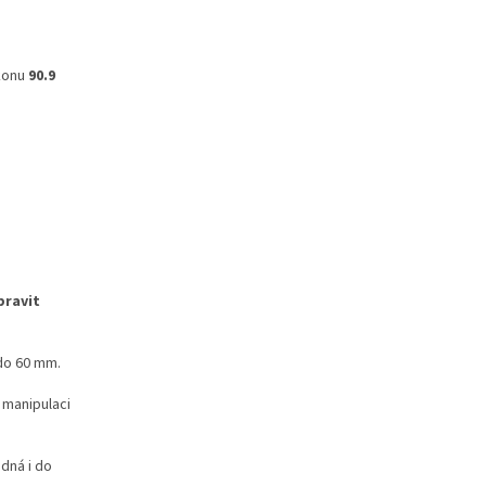
konu
90.9
pravit
do 60 mm.
 manipulaci
odná i do