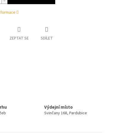
informace
ZEPTAT SE
SDÍLET
trhu
Výdejní místo
užeb
Svinčany 168, Pardubice