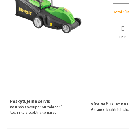
Detailní 
TISK
Poskytujeme servis
Více než 17 let na 
na u nás zakoupenou zahradní
Garance kvalitních sl
techniku a elektrické nářadí