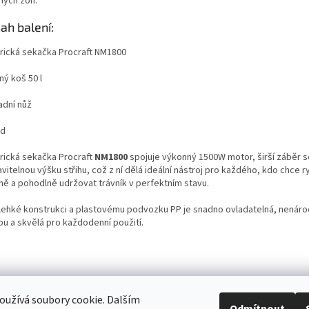
ných zón.
ah balení:
trická sekačka Procraft NM1800
ný koš 50 l
adní nůž
od
trická sekačka Procraft
NM1800
spojuje výkonný 1500W motor, širší záběr s
vitelnou výšku střihu, což z ní dělá ideální nástroj pro každého, kdo chce r
ně a pohodlně udržovat trávník v perfektním stavu.
 lehké konstrukci a plastovému podvozku PP je snadno ovladatelná, nenáro
bu a skvělá pro každodenní použití.
užívá soubory cookie. Dalším