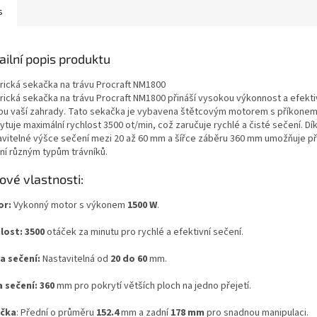
s
ailní popis produktu
trická sekačka na trávu Procraft NM1800
trická sekačka na trávu Procraft NM1800 přináší vysokou výkonnost a efekti
bu vaší zahrady. Tato sekačka je vybavena štětcovým motorem s příkonem
tuje maximální rychlost 3500 ot/min, což zaručuje rychlé a čisté sečení. Dí
avitelné výšce sečení mezi 20 až 60 mm a šířce záběru 360 mm umožňuje př
ní různým typům trávníků.
čové vlastnosti:
or:
Vykonný motor s výkonem
1500 W
.
lost: 3500
otáček za minutu pro rychlé a efektivní sečení.
a sečení:
Nastavitelná od
20 do 60
mm.
a sečení: 360
mm pro pokrytí větších ploch na jedno přejetí.
ečka
: Přední o průměru
152.4
mm a zadní
178 mm
pro snadnou manipulaci.