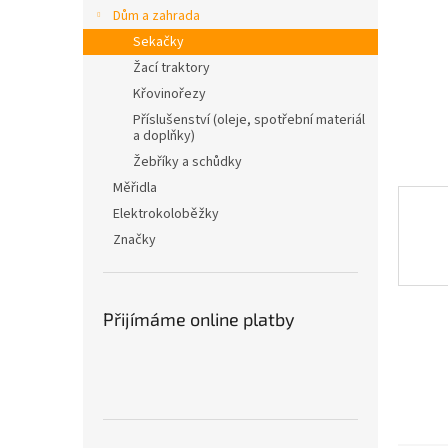
n
Dům a zahrada
e
Sekačky
l
Žací traktory
Křovinořezy
Příslušenství (oleje, spotřební materiál
a doplňky)
Žebříky a schůdky
Měřidla
Elektrokoloběžky
Značky
Přijímáme online platby