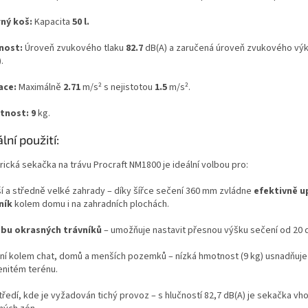
ný koš:
Kapacita
50 l.
nost:
Úroveň zvukového tlaku
82.7
dB(A) a zaručená úroveň zvukového vý
.
ace:
Maximálně
2.71
m/s² s nejistotou
1.5
m/s².
nost: 9
kg.
lní použití:
rická sekačka na trávu Procraft NM1800 je ideální volbou pro:
í a středně velké zahrady – díky šířce sečení 360 mm zvládne
efektivně u
ník
kolem domu i na zahradních plochách.
bu okrasných trávníků
– umožňuje nastavit přesnou výšku sečení od 20 
ní kolem chat, domů a menších pozemků – nízká hmotnost (9 kg) usnadňuje
lenitém terénu.
ředí, kde je vyžadován tichý provoz – s hlučností 82,7 dB(A) je sekačka vh