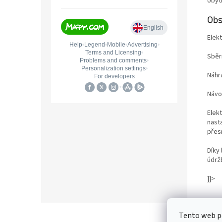
obyt
Obs
Elek
Sběr
Náhr
Náv
Elek
nasta
přes
Díky
údrž
]]>
Z
Tento web po
á