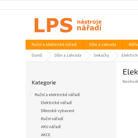
Přejít
na
obsah
Ruční a elektrické nářadí
Dům a zahrada
Měři
Domů
Dům a zahrada
Sekačky
Elektric
P
Elek
o
Přeskočit
s
Průměr
Neohod
Kategorie
kategorie
t
hodnoce
r
produkt
Ruční a elektrické nářadí
a
je
Elektrické nářadí
0,0
n
z
Dílenské vybavení
n
5
í
Ruční nářadí
hvězdič
p
AKU nářadí
a
AKCE