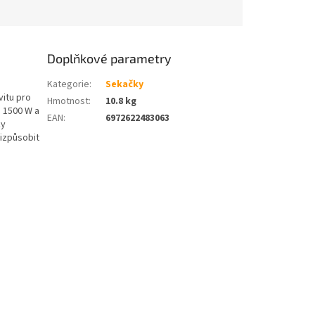
Doplňkové parametry
Kategorie
:
Sekačky
vitu pro
Hmotnost
:
10.8 kg
 1500 W a
EAN
:
6972622483063
ky
izpůsobit