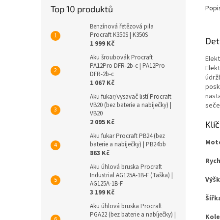
Popi
Top 10 produktů
Benzínová řetězová pila
Procraft K350S | K350S
Det
1 999 Kč
Aku šroubovák Procraft
Elek
PA12Pro DFR-2b-c | PA12Pro
Elek
DFR-2b-c
údrž
1 067 Kč
posky
nast
Aku fukar/vysavač listí Procraft
seče
VB20 (bez baterie a nabíječky) |
VB20
2 095 Kč
Klí
Aku fukar Procraft PB24 (bez
Mot
baterie a nabíječky) | PB24bb
863 Kč
Rych
Aku úhlová bruska Procraft
Industrial AG125A-1B-F (Taška) |
Výšk
AG125A-1B-F
3 199 Kč
Šířk
Aku úhlová bruska Procraft
PGA22 (bez baterie a nabíječky) |
Kol