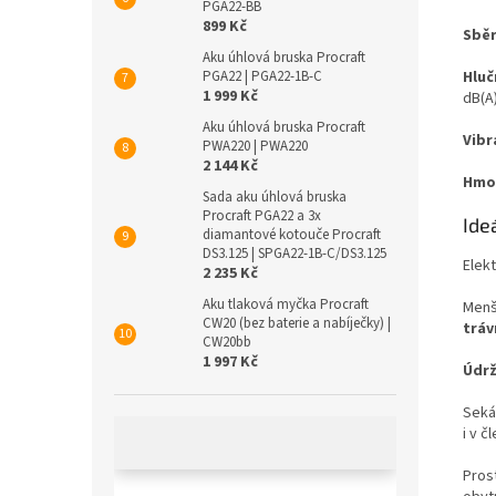
PGA22-BB
899 Kč
Sběr
Aku úhlová bruska Procraft
Hluč
PGA22 | PGA22-1B-C
1 999 Kč
dB(A)
Aku úhlová bruska Procraft
Vibr
PWА220 | PWA220
2 144 Kč
Hmot
Sada aku úhlová bruska
Procraft PGA22 a 3x
Ideá
diamantové kotouče Procraft
DS3.125 | SPGA22-1B-C/DS3.125
Elekt
2 235 Kč
Aku tlaková myčka Procraft
Menš
CW20 (bez baterie a nabíječky) |
tráv
CW20bb
1 997 Kč
Údrž
Seká
i v č
Prost