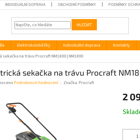
INDIVIDUÁLNÍ DOPRAVA
OBCHODNÍ PODMÍNKY
PODMÍNKY OCHRA
HLEDAT
dla
Elektrokoloběžky
Individuální doprava
Kontakty
ká sekačka na trávu Procraft NM1800 | NM1800
trická sekačka na trávu Procraft NM1
né
noceno
Podrobnosti hodnocení
Značka:
Procraft
ní
2 0
u
Měrná
Skla
cena:
ek.