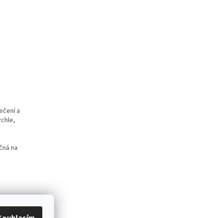
ečení a
ychle,
čná na