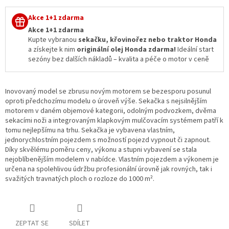
Akce 1+1 zdarma
Akce 1+1 zdarma
Kupte vybranou
sekačku, křovinořez nebo traktor Honda
a získejte k nim
originální olej Honda zdarma!
Ideální start
sezóny bez dalších nákladů – kvalita a péče o motor v ceně
Inovovaný model se zbrusu novým motorem se bezesporu posunul
oproti předchozímu modelu o úroveň výše. Sekačka s nejsilnějším
motorem v daném objemové kategorii, odolným podvozkem, dvěma
sekacími noži a integrovaným klapkovým mulčovacím systémem patří k
tomu nejlepšímu na trhu. Sekačka je vybavena vlastním,
jednorychlostním pojezdem s možností pojezd vypnout či zapnout.
Díky skvělému poměru ceny, výkonu a stupni vybavení se stala
nejoblíbenějším modelem v nabídce. Vlastním pojezdem a výkonem je
určena na spolehlivou údržbu profesionální úrovně jak rovných, tak i
svažitých travnatých ploch o rozloze do 1000 m².
ZEPTAT SE
SDÍLET