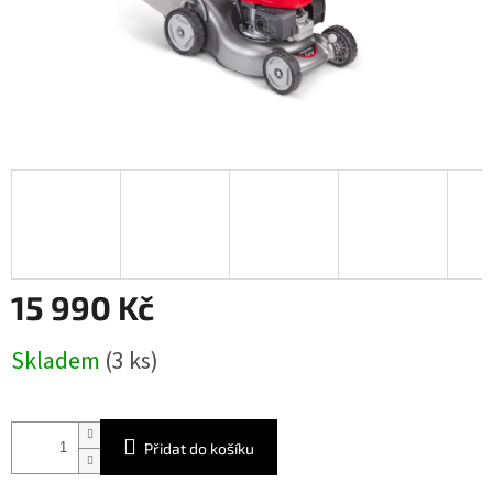
15 990 Kč
Měrná
Skladem
(3 ks)
cena:
Přidat do košíku