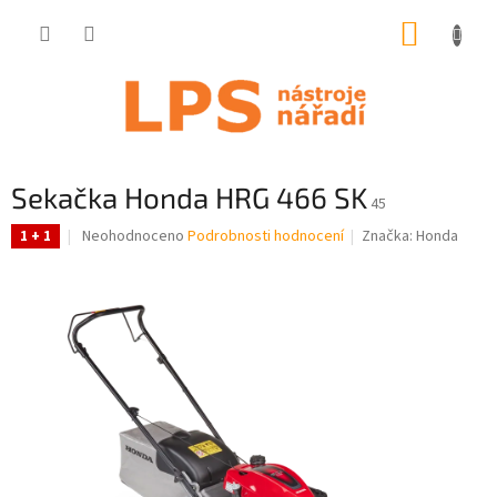
Přejít
NÁKUP
na
obsah
KOŠÍK
Sekačka Honda HRG 466 SK
45
Průměrné
Neohodnoceno
Podrobnosti hodnocení
Značka:
Honda
1 + 1
hodnocení
produktu
je
0,0
z
5
hvězdiček.