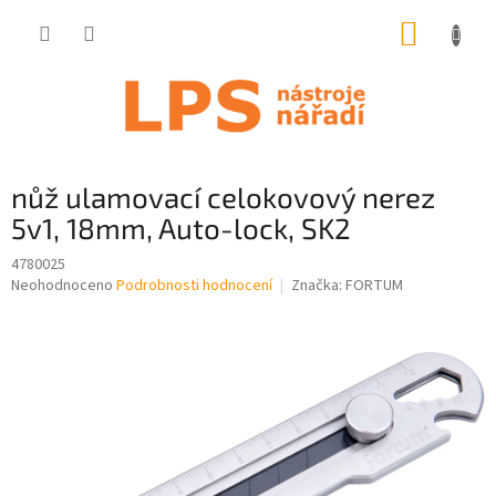
Přejít
NÁKUP
na
obsah
KOŠÍK
nůž ulamovací celokovový nerez
5v1, 18mm, Auto-lock, SK2
4780025
Průměrné
Neohodnoceno
Podrobnosti hodnocení
Značka:
FORTUM
hodnocení
produktu
je
0,0
z
5
hvězdiček.