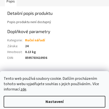
Popis
Detailní popis produktu
Popis produktu není dostupný
Doplňkové parametry
Kategorie
:
Ruční nářadí
Záruka
:
24
Hmotnost
:
0.13 kg
EAN
:
8595703610936
Z
á
Tento web používá soubory cookie. Dalším procházením
p
tohoto webu vyjadřujete souhlas s jejich používáním.. Více
a
informací
zde
.
t
í
Nastavení
Vytvořil Shoptet