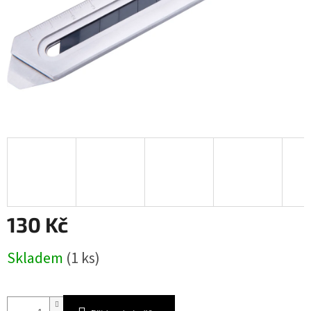
130 Kč
Měrná
Skladem
(1 ks)
cena: