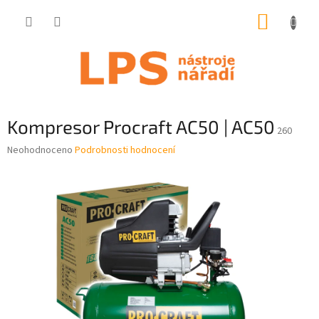
Přejít
NÁKUP
na
obsah
KOŠÍK
Kompresor Procraft AC50 | AC50
260
Průměrné
Neohodnoceno
Podrobnosti hodnocení
hodnocení
produktu
je
0,0
z
5
hvězdiček.