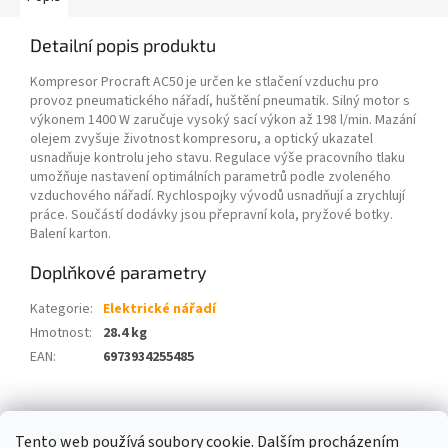
Detailní popis produktu
Kompresor Procraft AC50 je určen ke stlačení vzduchu pro
provoz pneumatického nářadí, huštění pneumatik. Silný motor s
výkonem 1400 W zaručuje vysoký sací výkon až 198 l/min. Mazání
olejem zvyšuje životnost kompresoru, a optický ukazatel
usnadňuje kontrolu jeho stavu. Regulace výše pracovního tlaku
umožňuje nastavení optimálních parametrů podle zvoleného
vzduchového nářadí. Rychlospojky vývodů usnadňují a zrychlují
práce. Součástí dodávky jsou přepravní kola, pryžové botky.
Balení karton.
Doplňkové parametry
Kategorie
:
Elektrické nářadí
Hmotnost
:
28.4 kg
EAN
:
6973934255485
Z
á
Tento web používá soubory cookie. Dalším procházením