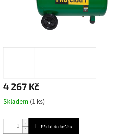
4 267 Kč
Měrná
Skladem
(1 ks)
cena:
Přidat do košíku