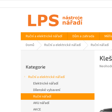
Přejít
na
obsah
Ruční a elektrické nářadí
Dům a zahrada
Měři
Domů
Ruční a elektrické nářadí
Ruční nářadí
P
Kleš
o
Přeskočit
s
Průměr
Neohod
Kategorie
kategorie
t
hodnoce
r
produkt
Ruční a elektrické nářadí
a
je
Elektrické nářadí
0,0
n
z
Dílenské vybavení
n
5
í
Ruční nářadí
hvězdič
p
AKU nářadí
a
AKCE