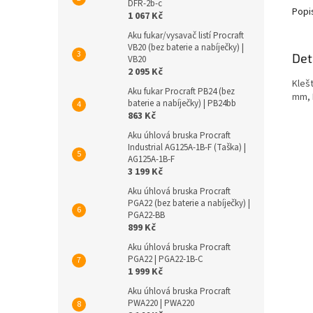
DFR-2b-c
Popi
1 067 Kč
Aku fukar/vysavač listí Procraft
VB20 (bez baterie a nabíječky) |
Det
VB20
2 095 Kč
Klešt
Aku fukar Procraft PB24 (bez
mm, 
baterie a nabíječky) | PB24bb
863 Kč
Aku úhlová bruska Procraft
Industrial AG125A-1B-F (Taška) |
AG125A-1B-F
3 199 Kč
Aku úhlová bruska Procraft
PGA22 (bez baterie a nabíječky) |
PGA22-BB
899 Kč
Aku úhlová bruska Procraft
PGA22 | PGA22-1B-C
1 999 Kč
Aku úhlová bruska Procraft
PWА220 | PWA220