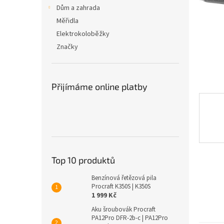
n
Dům a zahrada
e
Měřidla
l
Elektrokoloběžky
Značky
Přijímáme online platby
Top 10 produktů
Benzínová řetězová pila
Procraft K350S | K350S
1 999 Kč
Aku šroubovák Procraft
PA12Pro DFR-2b-c | PA12Pro