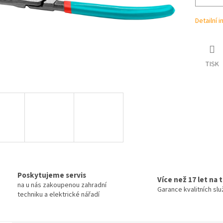
Detailní 
TISK
Poskytujeme servis
Více než 17 let na 
na u nás zakoupenou zahradní
Garance kvalitních sl
techniku a elektrické nářadí