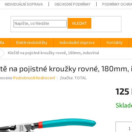
INDIVIDUÁLNÍ DOPRAVA
OBCHODNÍ PODMÍNKY
PODMÍNKY OCHRA
HLEDAT
dla
Elektrokoloběžky
Individuální doprava
Kontakty
Kleště na pojistné kroužky rovné, 180mm, industrial
tě na pojistné kroužky rovné, 180mm, 
né
noceno
Podrobnosti hodnocení
Značka:
TOTAL
ní
125
u
Měrná
Skla
cena:
ek.