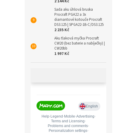
2 144 Kč
Sada aku úhlová bruska
Procraft PGA22 a 3x
diamantové kotouče Procraft
DS3.125 | SPGA22-1B-C/DS3.125
2 235 Kč
Aku tlaková myčka Procraft
CW20 (bez baterie a nabíječky) |
CW20bb
1 997 Kč