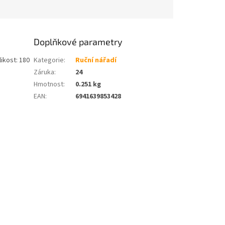
Doplňkové parametry
ikost: 180
Kategorie
:
Ruční nářadí
Záruka
:
24
Hmotnost
:
0.251 kg
EAN
:
6941639853428