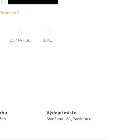
informace
ZEPTAT SE
SDÍLET
trhu
Výdejní místo
užeb
Svinčany 168, Pardubice