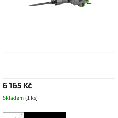
6 165 Kč
Měrná
Skladem
(1 ks)
cena: