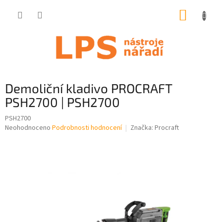
Přejít
NÁKUP
na
obsah
KOŠÍK
Demoliční kladivo PROCRAFT
PSH2700 | PSH2700
PSH2700
Průměrné
Neohodnoceno
Podrobnosti hodnocení
Značka:
Procraft
hodnocení
produktu
je
0,0
z
5
hvězdiček.