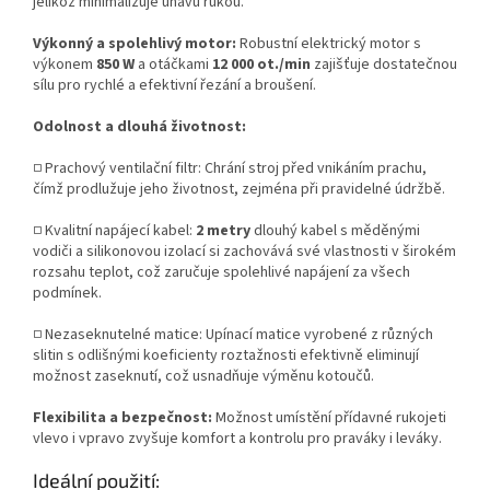
jelikož minimalizuje únavu rukou.
Výkonný a spolehlivý motor:
Robustní elektrický motor s
výkonem
850 W
a otáčkami
12 000 ot./min
zajišťuje dostatečnou
sílu pro rychlé a efektivní řezání a broušení.
Odolnost a dlouhá životnost:
□
Prachový ventilační filtr: Chrání stroj před vnikáním prachu,
čímž prodlužuje jeho životnost, zejména při pravidelné údržbě.
□
Kvalitní napájecí kabel:
2 metry
dlouhý kabel s měděnými
vodiči a silikonovou izolací si zachovává své vlastnosti v širokém
rozsahu teplot, což zaručuje spolehlivé napájení za všech
podmínek.
□
Nezaseknutelné matice: Upínací matice vyrobené z různých
slitin s odlišnými koeficienty roztažnosti efektivně eliminují
možnost zaseknutí, což usnadňuje výměnu kotoučů.
Flexibilita a bezpečnost:
Možnost umístění přídavné rukojeti
vlevo i vpravo zvyšuje komfort a kontrolu pro praváky i leváky.
Ideální použití: