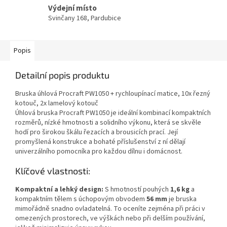
Výdejní místo
Svinčany 168, Pardubice
Popis
Detailní popis produktu
Bruska úhlová Procraft PW1050 + rychloupínací matice, 10x řezný
kotouč, 2x lamelový kotouč
Úhlová bruska Procraft PW1050 je ideální kombinací kompaktních
rozměrů, nízké hmotnosti a solidního výkonu, která se skvěle
hodí pro širokou škálu řezacích a brousicích prací. Její
promyšlená konstrukce a bohaté příslušenství z ní dělají
univerzálního pomocníka pro každou dílnu i domácnost.
Klíčové vlastnosti:
Kompaktní a lehký design:
S hmotností pouhých
1,6 kg
a
kompaktním tělem s úchopovým obvodem
56 mm
je bruska
mimořádně snadno ovladatelná. To oceníte zejména při práci v
omezených prostorech, ve výškách nebo při delším používání,