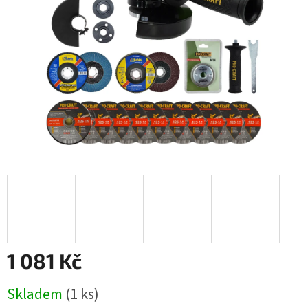
1 081 Kč
Měrná
Skladem
(1 ks)
cena: