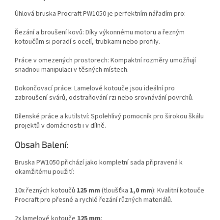
Úhlová bruska Procraft PW1050 je perfektním nářadím pro:
Řezání a broušení kovů: Díky výkonnému motoru a řezným
kotoučům si poradí s ocelí, trubkami nebo profily.
Práce v omezených prostorech: Kompaktní rozměry umožňují
snadnou manipulaci v těsných místech.
Dokončovací práce: Lamelové kotouče jsou ideální pro
zabroušení svárů, odstraňování rzi nebo srovnávání povrchů.
Dílenské práce a kutilství: Spolehlivý pomocník pro širokou škálu
projektů v domácnosti i v dílně.
Obsah Balení:
Bruska PW1050 přichází jako kompletní sada připravená k
okamžitému použití:
10x řezných kotoučů
125 mm
(tloušťka
1,0 mm
): Kvalitní kotouče
Procraft pro přesné a rychlé řezání různých materiálů.
2x lamelové kotouče
125 mm
: