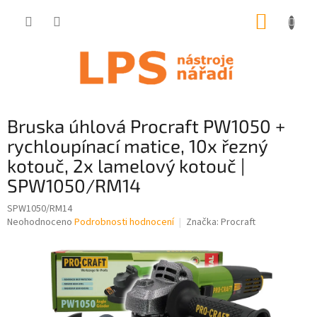
Přejít
NÁKUP
na
obsah
KOŠÍK
Bruska úhlová Procraft PW1050 +
rychloupínací matice, 10x řezný
kotouč, 2x lamelový kotouč |
SPW1050/RM14
SPW1050/RM14
Průměrné
Neohodnoceno
Podrobnosti hodnocení
Značka:
Procraft
hodnocení
produktu
je
0,0
z
5
hvězdiček.