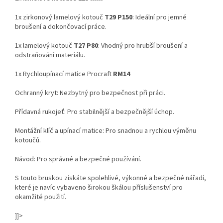
1x zirkonový lamelový kotouč
T29 P150
: Ideální pro jemné
broušení a dokončovací práce.
1x lamelový kotouč
T27 P80
: Vhodný pro hrubší broušení a
odstraňování materiálu.
1x Rychloupínací matice Procraft
RM14
Ochranný kryt: Nezbytný pro bezpečnost při práci.
Přídavná rukojeť: Pro stabilnější a bezpečnější úchop.
Montážní klíč a upínací matice: Pro snadnou a rychlou výměnu
kotoučů.
Návod: Pro správné a bezpečné používání.
S touto bruskou získáte spolehlivé, výkonné a bezpečné nářadí,
které je navíc vybaveno širokou škálou příslušenství pro
okamžité použití.
]]>